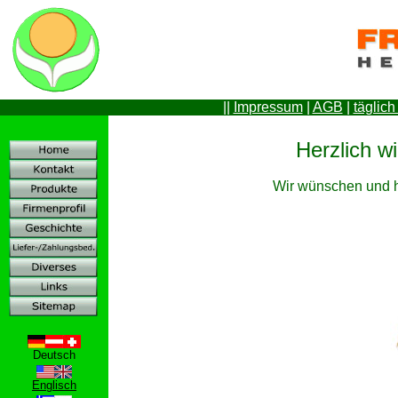
||
Impressum
|
AGB
|
täglich
Herzlich w
Wir wünschen und h
Deutsch
Englisch